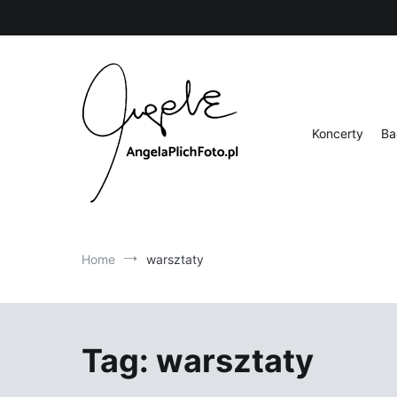
Skip
to
content
Koncerty
Ba
Fotografia
Angela Plich Foto
Home
warsztaty
Tag:
warsztaty