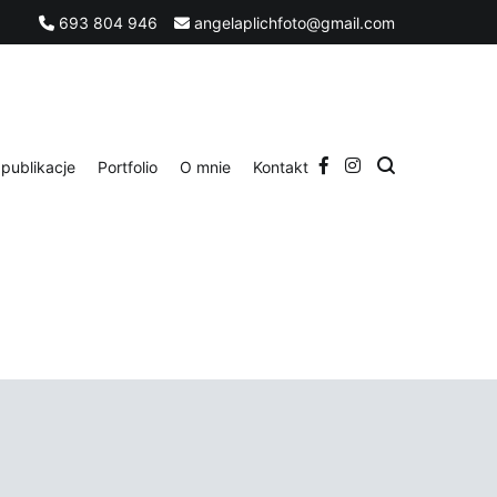
693 804 946
angelaplichfoto@gmail.com
publikacje
Portfolio
O mnie
Kontakt