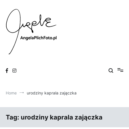
Skip
to
content
Fotografia
Angela Plich Foto
Home
urodziny kaprala zajączka
Tag:
urodziny kaprala zajączka