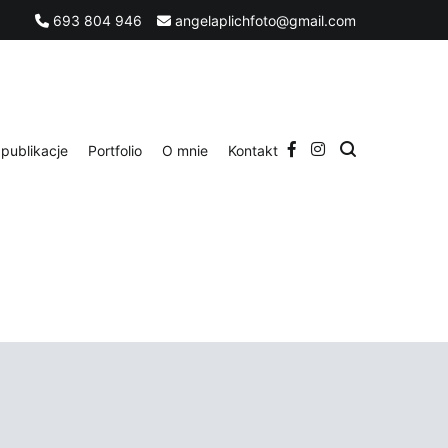
693 804 946
angelaplichfoto@gmail.com
publikacje
Portfolio
O mnie
Kontakt