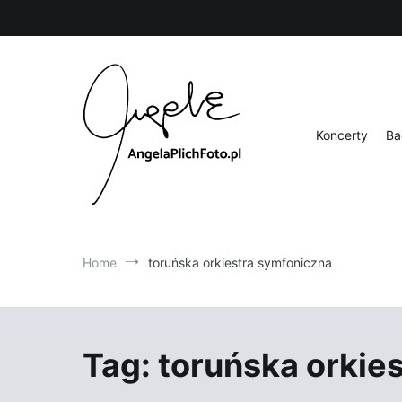
Skip
to
content
Koncerty
Ba
Fotografia
Angela Plich Foto
Home
toruńska orkiestra symfoniczna
Tag:
toruńska orkie