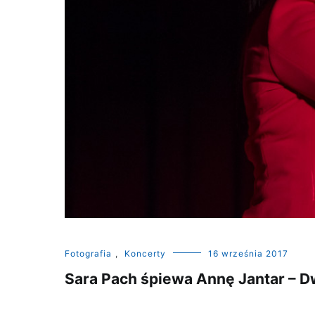
Fotografia
,
Koncerty
16 września 2017
Sara Pach śpiewa Annę Jantar – D