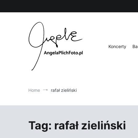
Skip
to
content
Koncerty
Ba
Fotografia
Angela Plich Foto
Home
rafał zieliński
Tag:
rafał zieliński