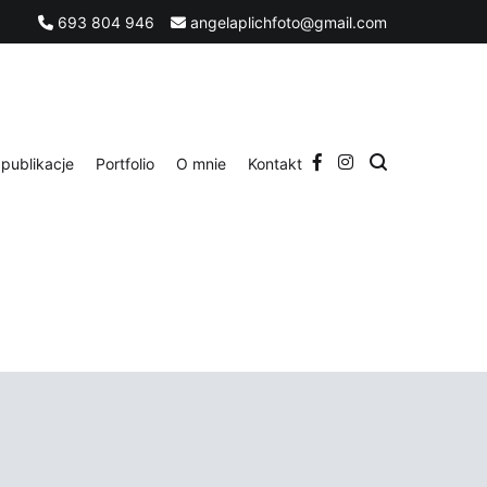
693 804 946
angelaplichfoto@gmail.com
publikacje
Portfolio
O mnie
Kontakt