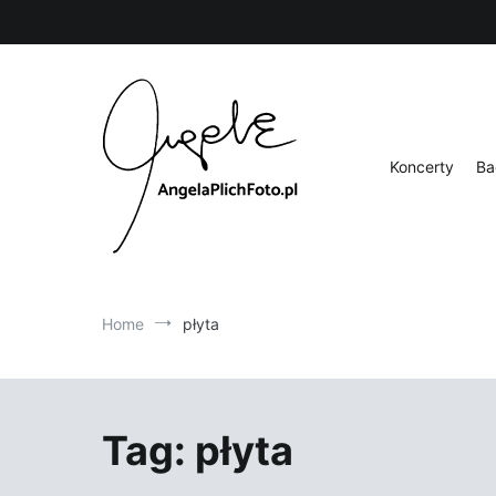
Skip
to
content
Koncerty
Ba
Fotografia
Angela Plich Foto
Home
płyta
Tag:
płyta