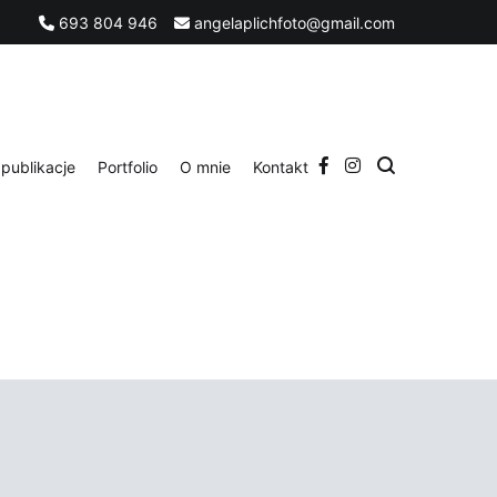
693 804 946
angelaplichfoto@gmail.com
publikacje
Portfolio
O mnie
Kontakt