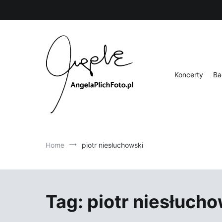
Skip
to
content
Koncerty
Ba
Fotografia
Angela Plich Foto
Home
piotr niesłuchowski
Tag:
piotr niesłuch