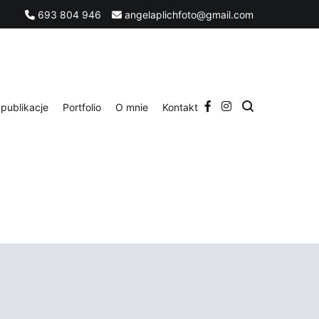
693 804 946
angelaplichfoto@gmail.com
publikacje
Portfolio
O mnie
Kontakt