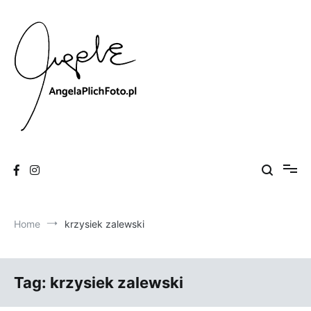
Skip
to
content
Fotografia
Angela Plich Foto
Home
krzysiek zalewski
Tag:
krzysiek zalewski