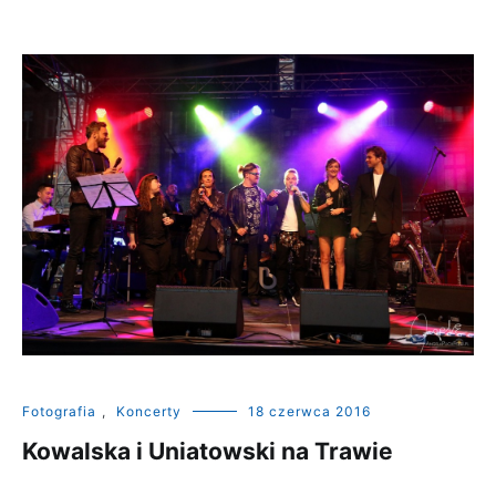
Fotografia
,
Koncerty
18 czerwca 2016
Kowalska i Uniatowski na Trawie