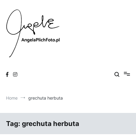
Skip
to
content
Fotografia
Angela Plich Foto
Home
grechuta herbuta
Tag:
grechuta herbuta