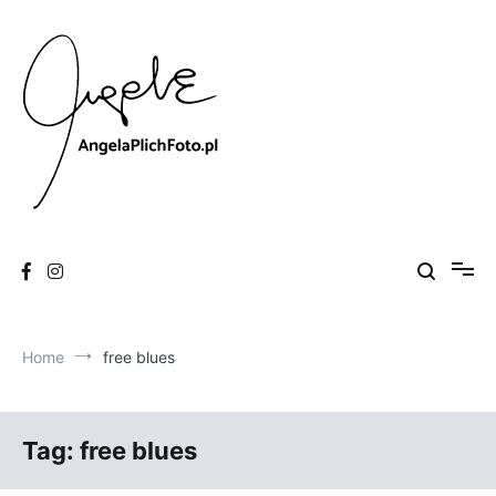
Skip
to
content
Fotografia
Angela Plich Foto
Home
free blues
Tag:
free blues