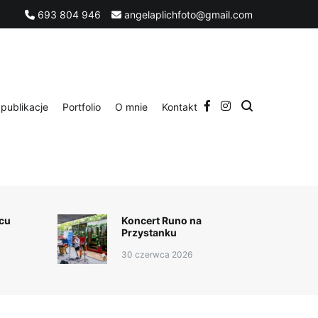
693 804 946
angelaplichfoto@gmail.com
publikacje
Portfolio
O mnie
Kontakt
cu
Koncert Runo na
Przystanku
30 czerwca 2026