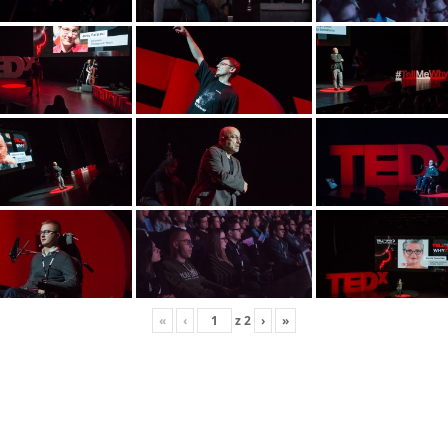
«
‹
z
2
›
»