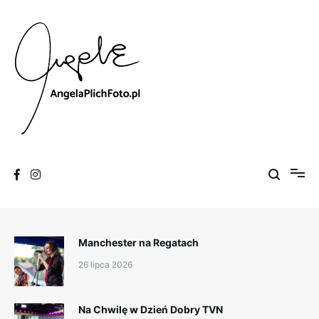
Skip
to
content
Fotografia
Angela Plich Foto
Manchester na Regatach
26 lipca 2026
Na Chwilę w Dzień Dobry TVN